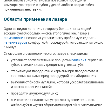
свойства лазерной установки позволяют проводить
комфортную терапию зубов у детей любого возраста без
применения анестезии.
Области применения лазера
Одно из видов лечения, которое у большинства людей
ассоциируется с болью, — стоматологическое, лазер в
стоматологии
позволит устранить эту проблему и сделать
лечение зубов
комфортной процедурой, которая длится около
5 минут.
С помощью стоматологического лазера специалисты:
устраняют воспалительные процессы (
гингивит
, герпес на
губах, стоматит, язвы, трещины в уголках губ);
стерилизуют пародонтные карманы при пародонтите и
корневые каналы перед процедурой пломбирования;
выполняют биостимуляцию, которая ускоряет заживление
и восстановление тканей;
проводят иммуномодуляцию;
снижают или полностью устраняют чувствительность
шейки зуба в случае образования эрозий и клиновидных