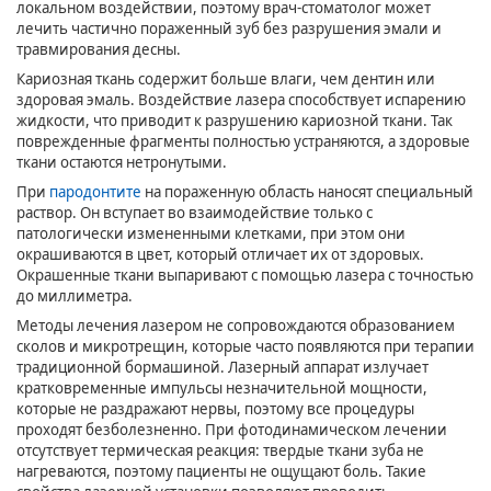
локальном воздействии, поэтому врач-стоматолог может
лечить частично пораженный зуб без разрушения эмали и
травмирования десны.
Кариозная ткань содержит больше влаги, чем дентин или
здоровая эмаль. Воздействие лазера способствует испарению
жидкости, что приводит к разрушению кариозной ткани. Так
поврежденные фрагменты полностью устраняются, а здоровые
ткани остаются нетронутыми.
При
пародонтите
на пораженную область наносят специальный
раствор. Он вступает во взаимодействие только с
патологически измененными клетками, при этом они
окрашиваются в цвет, который отличает их от здоровых.
Окрашенные ткани выпаривают с помощью лазера с точностью
до миллиметра.
Методы лечения лазером не сопровождаются образованием
сколов и микротрещин, которые часто появляются при терапии
традиционной бормашиной. Лазерный аппарат излучает
кратковременные импульсы незначительной мощности,
которые не раздражают нервы, поэтому все процедуры
проходят безболезненно. При фотодинамическом лечении
отсутствует термическая реакция: твердые ткани зуба не
нагреваются, поэтому пациенты не ощущают боль. Такие