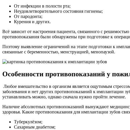
От инфекции в полости рта;
Неудовлетворительного состояния гигиены;
От пародонта;
Курения и других.
Всё зависит от настроения пациента, связанного с решимость
противопоказания были обнаружены при подготовке к операци
Поэтому выявление ограничений на этапе подготовки к импла
связанные с беременностью, менструацией, менопаузой.
Особенности противопоказаний у пож
Любое вмешательство в организм является ощутимым стрессом,
заболевания и нет других противопоказаний к имплантации 
устанавливать можно, однако сначала нужно пройти лечение.
Наличие абсолютных противопоказаний вынуждают медицинский 
здоровья. Какие противопоказания для имплантации зубов свя
Туберкулёзом;
Сахарным диабетом;