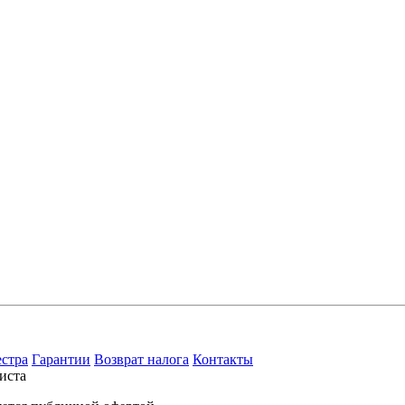
естра
Гарантии
Возврат налога
Контакты
иста