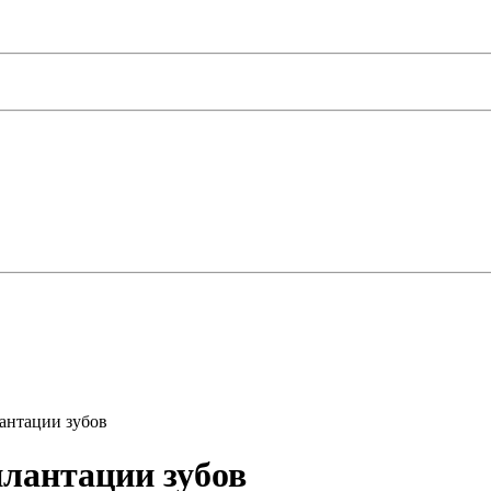
антации зубов
плантации зубов