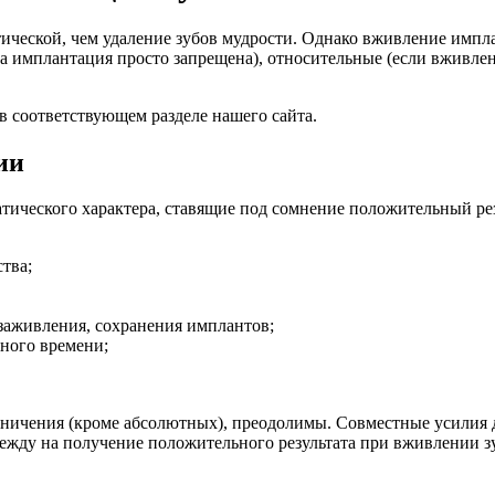
ической, чем удаление зубов мудрости. Однако вживление импла
да имплантация просто запрещена), относительные (если вживлен
в соответствующем разделе нашего сайта.
ии
ического характера, ставящие под сомнение положительный резу
тва;
заживления, сохранения имплантов;
ного времени;
раничения (кроме абсолютных), преодолимы. Совместные усилия 
дежду на получение положительного результата при вживлении 