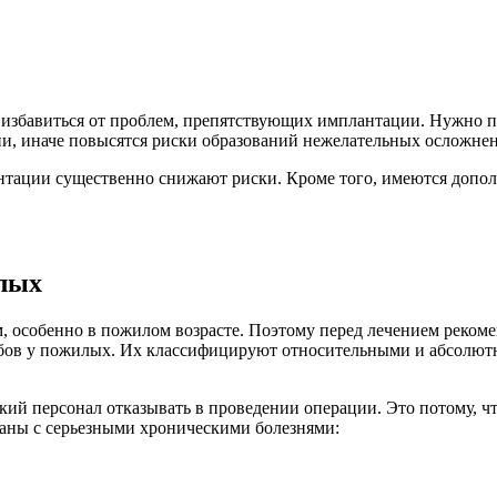
ю избавиться от проблем, препятствующих имплантации. Нужно п
и, иначе повысятся риски образований нежелательных осложне
нтации существенно снижают риски. Кроме того, имеются допо
илых
 особенно в пожилом возрасте. Поэтому перед лечением рекомен
зубов у пожилых. Их классифицируют относительными и абсолю
персонал отказывать в проведении операции. Это потому, что 
заны с серьезными хроническими болезнями: