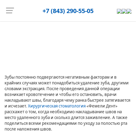
Запись на приём
+7 (843) 290-55-05
Главная страница
/
Блог
/
В чем необходимость накладывания
швов после удаления зубов
В чем необходимость накладывания швов после
удаления зубов
Зубы постоянно подвергаются негативным факторам и в
крайних случаях может понадобиться удаление зуба, другими
словами экстракция. После проведения данной операции
возникает кровотечение и чтобы его остановить, врачи
накладывают швы, благодаря чему ранка быстрее затягивается
и исчезает.
Хирургическая стоматология
«Фемели Дент»
расскажет о том, когда необходимо накладывание швов на
место удаленного зуба и сколько длится заживление. А также
поделиться всеми рекомендациями по уходу за полостью рта
после наложения швов.