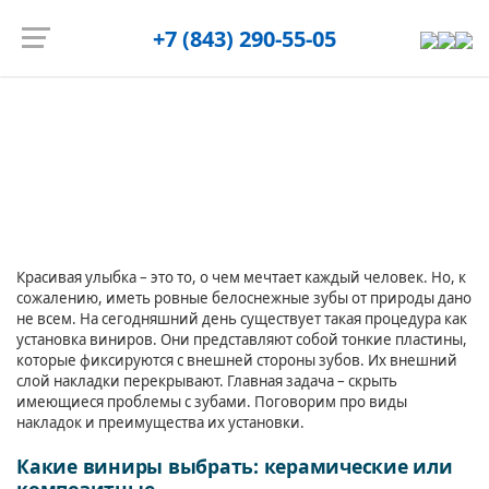
Запись на приём
+7 (843) 290-55-05
Главная страница
/
Блог
/
Установка виниров: виды и
преимущества
Установка виниров: виды и преимущества
Красивая улыбка – это то, о чем мечтает каждый человек. Но, к
сожалению, иметь ровные белоснежные зубы от природы дано
не всем. На сегодняшний день существует такая процедура как
установка виниров. Они представляют собой тонкие пластины,
которые фиксируются с внешней стороны зубов. Их внешний
слой накладки перекрывают. Главная задача – скрыть
имеющиеся проблемы с зубами. Поговорим про виды
накладок и преимущества их установки.
Какие виниры выбрать: керамические или