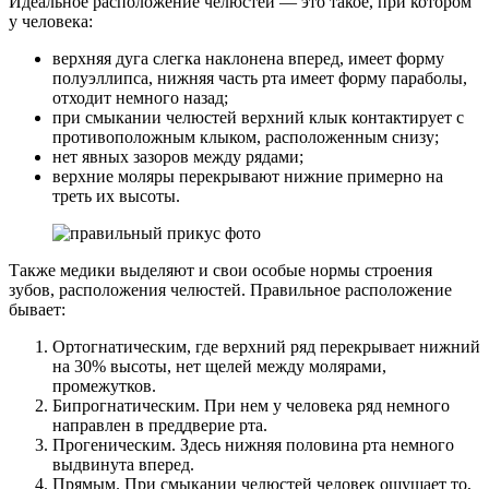
Идеальное расположение челюстей — это такое, при котором
у человека:
верхняя дуга слегка наклонена вперед, имеет форму
полуэллипса, нижняя часть рта имеет форму параболы,
отходит немного назад;
при смыкании челюстей верхний клык контактирует с
противоположным клыком, расположенным снизу;
нет явных зазоров между рядами;
верхние моляры перекрывают нижние примерно на
треть их высоты.
Также медики выделяют и свои особые нормы строения
зубов, расположения челюстей. Правильное расположение
бывает:
Ортогнатическим, где верхний ряд перекрывает нижний
на 30% высоты, нет щелей между молярами,
промежутков.
Бипрогнатическим. При нем у человека ряд немного
направлен в преддверие рта.
Прогеническим. Здесь нижняя половина рта немного
выдвинута вперед.
Прямым. При смыкании челюстей человек ощущает то,