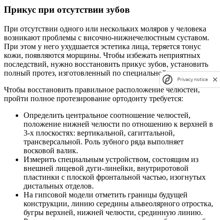
Прикус при отсутствии зубов
При отсутствии одного или нескольких моляров у человека
возникают проблемы с височно-нижнечелюстным суставом.
При этом у него ухудшается эстетика лица, теряется тонус
кожи, появляются морщины. Чтобы избежать неприятных
последствий, нужно восстановить прикус зубов, установить
полный протез, изготовленный по специальной методике.
Privacy notice
Чтобы восстановить правильное расположение челюстей,
пройти полное протезирование ортодонту требуется:
Определить центральное соотношение челюстей,
положение нижней челюсти по отношению к верхней в
3-х плоскостях: вертикальной, сагиттальной,
трансверсальной. Роль зубного ряда выполняет
восковой валик.
Измерить специальным устройством, состоящим из
внешней лицевой дуги-линейки, внутриротовой
пластинки с плоской фронтальной частью, изогнутых
дистальных отделов.
На гипсовой модели отметить границы будущей
конструкции, линию середины альвеолярного отростка,
бугры верхней, нижней челюсти, срединную линию.