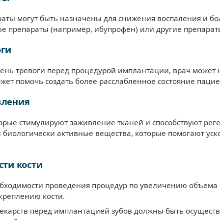
ты могут быть назначены для снижения воспаления и бол
е препараты (например, ибупрофен) или другие препарат
оги
ень тревоги перед процедурой имплантации, врач может
ожет помочь создать более расслабленное состояние пацие
вления
орые стимулируют заживление тканей и способствуют рег
 биологически активные вещества, которые помогают уск
сти кости
еобходимости проведения процедур по увеличению объема 
укреплению кости.
лекарств перед имплантацией зубов должны быть осущест