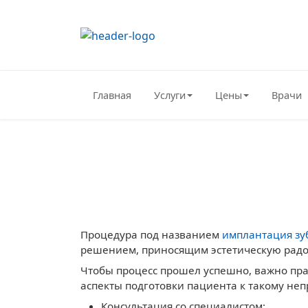
Главная
Услуги
Цены
Врачи
Главная страница
/
Блог
/
Как подготовиться к им
Как подготовить
Процедура под названием
имплантация зу
решением, приносящим эстетическую радо
Чтобы процесс прошел успешно, важно пра
аспекты подготовки пациента к такому неп
Консультация со специалистом;