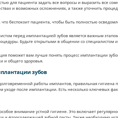
стью для пациента задать все вопросы и выразить все со
ствах и возможных осложнениях, а также уточнить процед
, что беспокоит пациента, чтобы быть полностью осведо
алистом перед имплантацией зубов является важным этапо
оцедуры. Будьте открытыми в общении со специалистом и н
ция поможет вам лучше понять процесс имплантации зубов,
и и общего здоровья.
мплантации зубов
олговременной работы имплантов, правильная гигиена по
м уходе после имплантации. Есть несколько ключевых фак
особое внимание устной гигиене. Это включает регулярно
ки и фторсодержащей зубной пасты. Также необходимо ис