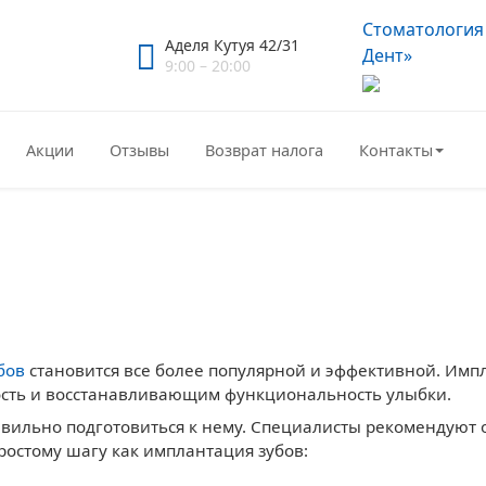
Стоматология
Аделя Кутуя 42/31
Дент»
9:00 – 20:00
Акции
Отзывы
Возврат налога
Контакты
плантации зубов?
ся к имплантации зубо
бов
становится все более популярной и эффективной. Имп
сть и восстанавливающим функциональность улыбки.
вильно подготовиться к нему. Специалисты рекомендуют
ростому шагу как имплантация зубов: