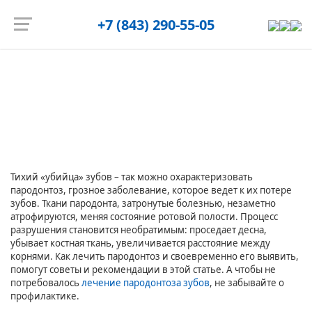
Запись на приём
+7 (843) 290-55-05
Главная страница
/
Блог
/
Как лечить пародонтоз
Как лечить пародонтоз
Тихий «убийца» зубов – так можно охарактеризовать
пародонтоз, грозное заболевание, которое ведет к их потере
зубов. Ткани пародонта, затронутые болезнью, незаметно
атрофируются, меняя состояние ротовой полости. Процесс
разрушения становится необратимым: проседает десна,
убывает костная ткань, увеличивается расстояние между
корнями. Как лечить пародонтоз и своевременно его выявить,
помогут советы и рекомендации в этой статье. А чтобы не
потребовалось
лечение пародонтоза зубов
, не забывайте о
профилактике.