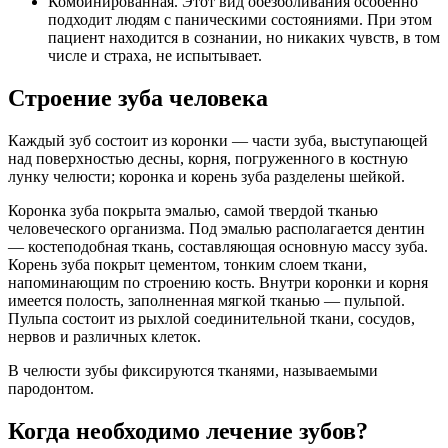
Комбинированная. Этот вид обезболивания особенно
подходит людям с паническими состояниями. При этом
пациент находится в сознании, но никаких чувств, в том
числе и страха, не испытывает.
Строение зуба человека
Каждый зуб состоит из коронки — части зуба, выступающей
над поверхностью десны, корня, погруженного в костную
лунку челюсти; коронка и корень зуба разделены шейкой.
Коронка зуба покрыта эмалью, самой твердой тканью
человеческого организма. Под эмалью располагается дентин
— костеподобная ткань, составляющая основную массу зуба.
Корень зуба покрыт цементом, тонким слоем ткани,
напоминающим по строению кость. Внутри коронки и корня
имеется полость, заполненная мягкой тканью — пульпой.
Пульпа состоит из рыхлой соединительной ткани, сосудов,
нервов и различных клеток.
В челюсти зубы фиксируются тканями, называемыми
пародонтом.
Когда необходимо лечение зубов?